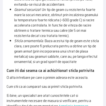
evitandu-se riscul de accidentare.
Geamul securizat
. Un tip de geam cu rezistenta foarte
mare la socuri mecanice, obtinut prin incalzirea geamului
la temperatura foarte ridicata (~600 grade C) si racire
accelerata controlata. In functie de viteza de racire
obtinem o tratare termica sau calire (de 5 ori mai
rezistenta decat cea tratata termic).
Sticla ornamentala
. Baza acestui tip de geam este sticla
clara, care poate fi prelucrata pentru a obtine un tip de
geam armat (prin incorporarea unui strat de plasa
metalica) sau geamuri sablate, care au, pe langa efectul
ornamental, si un grad sporit de opacitate
Cum iti dai seama ca ai achizitionat sticla potrivita
O alta intrebare pe care o primim adesea este aceasta.
Cum stii ca ai cumparat sau ai primit sticla potrivita.
Ei bine, un specialist are atat cunostintele cat si
instrumentele necesare de masura si verificare, pentru a
identifica tipul de geam montat pe
tamplaria termopan
.