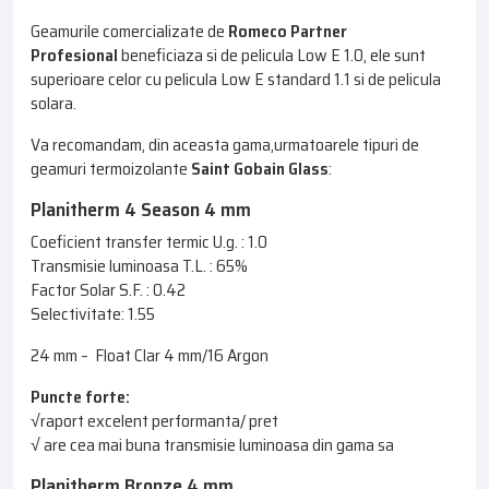
Geamurile comercializate de
Romeco Partner
Profesional
beneficiaza si de pelicula Low E 1.0, ele sunt
superioare celor cu pelicula Low E standard 1.1 si de pelicula
solara.
Va recomandam, din aceasta gama,urmatoarele tipuri de
geamuri termoizolante
Saint Gobain Glass
:
Planitherm 4 Season 4 mm
Coeficient transfer termic U.g. : 1.0
Transmisie luminoasa T.L. : 65%
Factor Solar S.F. : 0.42
Selectivitate: 1.55
24 mm – Float Clar 4 mm/16 Argon
Puncte forte:
√raport excelent performanta/ pret
√ are cea mai buna transmisie luminoasa din gama sa
Planitherm Bronze 4 mm