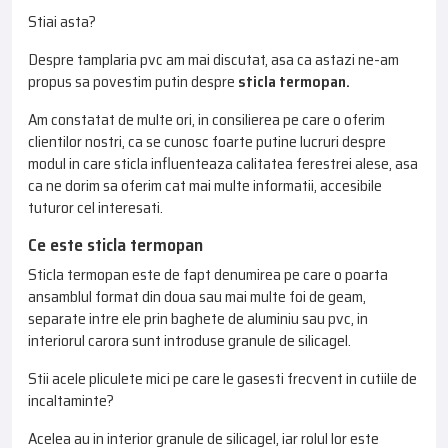
Stiai asta?
Despre tamplaria pvc am mai discutat, asa ca astazi ne-am
propus sa povestim putin despre
sticla termopan.
Am constatat de multe ori, in consilierea pe care o oferim
clientilor nostri, ca se cunosc foarte putine lucruri despre
modul in care sticla influenteaza calitatea ferestrei alese, asa
ca ne dorim sa oferim cat mai multe informatii, accesibile
tuturor cel interesati.
Ce este sticla termopan
Sticla termopan este de fapt denumirea pe care o poarta
ansamblul format din doua sau mai multe foi de geam,
separate intre ele prin baghete de aluminiu sau pvc, in
interiorul carora sunt introduse granule de silicagel.
Stii acele pliculete mici pe care le gasesti frecvent in cutiile de
incaltaminte?
Acelea au in interior granule de silicagel, iar rolul lor este