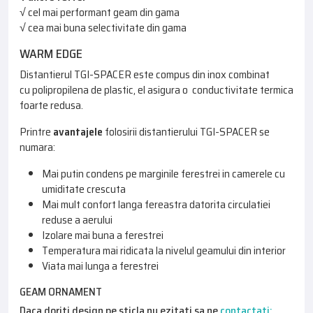
√ cel mai performant geam din gama
√ cea mai buna selectivitate din gama
WARM EDGE
Distantierul TGI-SPACER este compus din inox combinat
cu polipropilena de plastic, el asigura o conductivitate termica
foarte redusa.
Printre
avantajele
folosirii distantierului TGI-SPACER se
numara:
Mai putin condens pe marginile ferestrei in camerele cu
umiditate crescuta
Mai mult confort langa fereastra datorita circulatiei
reduse a aerului
Izolare mai buna a ferestrei
Temperatura mai ridicata la nivelul geamului din interior
Viata mai lunga a ferestrei
GEAM ORNAMENT
Daca doriti design pe sticla nu ezitati sa ne
contactati: