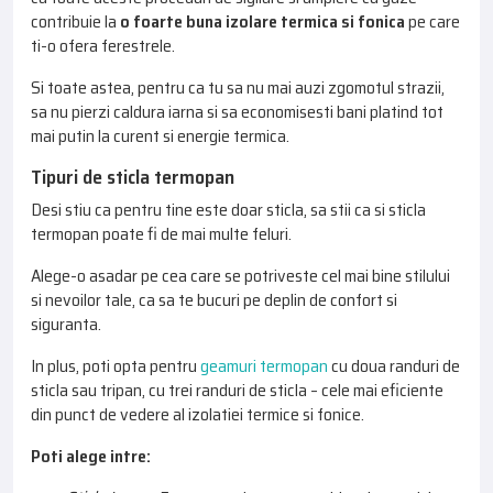
contribuie la
o foarte buna izolare termica si fonica
pe care
ti-o ofera ferestrele.
Si toate astea, pentru ca tu sa nu mai auzi zgomotul strazii,
sa nu pierzi caldura iarna si sa economisesti bani platind tot
mai putin la curent si energie termica.
Tipuri de sticla termopan
Desi stiu ca pentru tine este doar sticla, sa stii ca si sticla
termopan poate fi de mai multe feluri.
Alege-o asadar pe cea care se potriveste cel mai bine stilului
si nevoilor tale, ca sa te bucuri pe deplin de confort si
siguranta.
In plus, poti opta pentru
geamuri termopan
cu doua randuri de
sticla sau tripan, cu trei randuri de sticla – cele mai eficiente
din punct de vedere al izolatiei termice si fonice.
Poti alege intre: