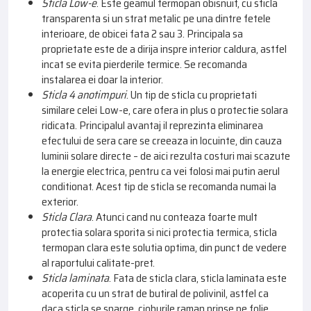
Sticla Low-e
. Este geamul termopan obisnuit, cu sticla
transparenta si un strat metalic pe una dintre fetele
interioare, de obicei fata 2 sau 3. Principala sa
proprietate este de a dirija inspre interior caldura, astfel
incat se evita pierderile termice. Se recomanda
instalarea ei doar la interior.
Sticla 4 anotimpuri
. Un tip de sticla cu proprietati
similare celei Low-e, care ofera in plus o protectie solara
ridicata. Principalul avantaj il reprezinta eliminarea
efectului de sera care se creeaza in locuinte, din cauza
luminii solare directe – de aici rezulta costuri mai scazute
la energie electrica, pentru ca vei folosi mai putin aerul
conditionat. Acest tip de sticla se recomanda numai la
exterior.
Sticla Clara
. Atunci cand nu conteaza foarte mult
protectia solara sporita si nici protectia termica, sticla
termopan clara este solutia optima, din punct de vedere
al raportului calitate-pret.
Sticla laminata
. Fata de sticla clara, sticla laminata este
acoperita cu un strat de butiral de polivinil, astfel ca
daca sticla se sparge, cioburile raman prinse pe folie,