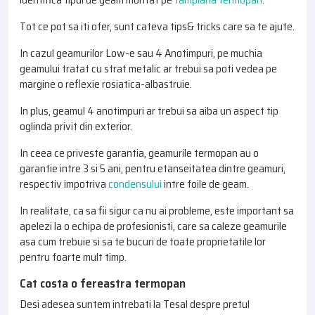
Tot ce pot sa iti ofer, sunt cateva tips& tricks care sa te ajute.
In cazul geamurilor Low-e sau 4 Anotimpuri, pe muchia
geamului tratat cu strat metalic ar trebui sa poti vedea pe
margine o reflexie rosiatica-albastruie.
In plus, geamul 4 anotimpuri ar trebui sa aiba un aspect tip
oglinda privit din exterior.
In ceea ce priveste garantia, geamurile termopan au o
garantie intre 3 si 5 ani, pentru etanseitatea dintre geamuri,
respectiv impotriva
condensului
intre foile de geam.
In realitate, ca sa fii sigur ca nu ai probleme, este important sa
apelezi la o echipa de profesionisti, care sa caleze geamurile
asa cum trebuie si sa te bucuri de toate proprietatile lor
pentru foarte mult timp.
Cat costa o fereastra termopan
Desi adesea suntem intrebati la Tesal despre pretul