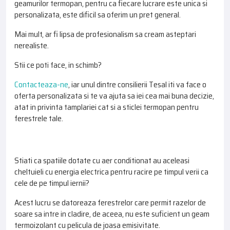
geamurilor termopan, pentru ca fiecare lucrare este unica si
personalizata, este dificil sa oferim un pret general.
Mai mult, ar fi lipsa de profesionalism sa cream asteptari
nerealiste.
Stii ce poti face, in schimb?
Contacteaza-ne
, iar unul dintre consilierii Tesal iti va face o
oferta personalizata si te va ajuta sa iei cea mai buna decizie,
atat in privinta tamplariei cat si a sticlei termopan pentru
ferestrele tale.
Stiati ca spatiile dotate cu aer conditionat au aceleasi
cheltuieli cu energia electrica pentru racire pe timpul verii ca
cele de pe timpul iernii?
Acest lucru se datoreaza ferestrelor care permit razelor de
soare sa intre in cladire, de aceea, nu este suficient un geam
termoizolant cu pelicula de joasa emisivitate.