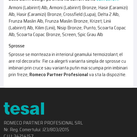
Armoni (Labirint) Alb, Armoni (Labirint) Bronze, Hasir (Caramizi)
Alb, Hasir (Caramizi) Bronze, Crossfield (Lupa), Delta 2 Alb,
Frunza Maslin Alb, Frunza Maslin Bronze, Krizet, Linii
(Labirint) Alb, Kilim (Linii), Nisip Bronze, Punto, Scoarta Copac
Alb, Scoarta Copac Bronze, Screen, Spic Grau Alb
Sprosse
Sprosse se monteaza in interiorul geamului termoizolant, el
are rol decorativ. Fie ca alegeti varianta simpla de sprosse cu
imbinari prin cruce sau varianta putin mai scumpa prin imbinari
prin freze,
Romeco Partner Profesional
va sta la dispozitie.
ROMECO PARTNER PROFESIONAL SRL
Nr. Reg. Comertului: J23/803/2015
C.U.I: 34214157