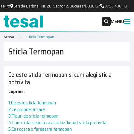
ro
Strada Batistei, Nr. 26, Sector 2, Bucuresti, 030167
0752 430 118
MENIU
Acasa
Sticla Termopan
Sticla Termopan
Ce este sticla termopan si cum alegi sticla
potrivita
Cuprins:
1.Ce este sticla termopan
2.Ce proprietati are
3.Tipuri de sticla termopan
4.Cum iti dai seama ca ai achizitionat sticla potrivita
5.Cat costa o fereastra termopan