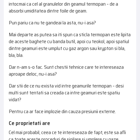
intocmai ca cel al granulelor din geamul termopan – de a
absorbi umiditatea dintre foile de geam.
Pun pariu ca nu te gandeai la asta, nu-i asa?
Mai departe as putea sa iti spun ca sticla termopan este lipita
de aceste baghete cu banda butil, apoi cu teokol, apoi spatiul
dintre geamuri este umplut cu gaz argon sau krypton si bla,
bla, bla.
Dar n-am s-o fac. Sunt chestii tehnice care te intereseaza
aproape deloc, nu-i asa?
Dar stii de ce nu exista vid intre geamurile termopan – desi
multi sunt tentati sa creada ca intre geamuri este spatiu
vidat?
Pentru ca ar face implozie din cauza presiunii externe.
Ce proprietati are
Cel mai probabil, ceea ce te intereseaza de fapt, este sa afli
ca toate aceste proceduri de sigilare si umplere cu gaze