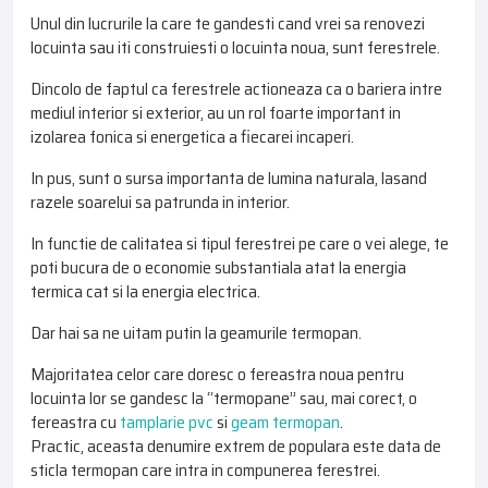
Unul din lucrurile la care te gandesti cand vrei sa renovezi
locuinta sau iti construiesti o locuinta noua, sunt ferestrele.
Dincolo de faptul ca ferestrele actioneaza ca o bariera intre
mediul interior si exterior, au un rol foarte important in
izolarea fonica si energetica a fiecarei incaperi.
In pus, sunt o sursa importanta de lumina naturala, lasand
razele soarelui sa patrunda in interior.
In functie de calitatea si tipul ferestrei pe care o vei alege, te
poti bucura de o economie substantiala atat la energia
termica cat si la energia electrica.
Dar hai sa ne uitam putin la geamurile termopan.
Majoritatea celor care doresc o fereastra noua pentru
locuinta lor se gandesc la “termopane” sau, mai corect, o
fereastra cu
tamplarie pvc
si
geam termopan
.
Practic, aceasta denumire extrem de populara este data de
sticla termopan care intra in compunerea ferestrei.