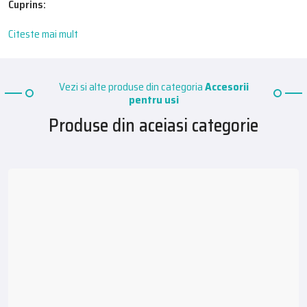
Cuprins:
Citeste mai mult
1. Ce este o broasca de usa?
2. Cum aleg o broasca potrivita?
3. Utilizari
Vezi si alte produse din categoria
Accesorii
4. Material
pentru usi
5. Tipuri de broaste
Produse din aceiasi categorie
6. Montaj
7. Informatii suplimentare
8. Preturi
Cu totii ne dorim sa ne simtim in siguranta in propria locuinta, si
cand e vorba de broaste pentru usa este important sa alegem
modelele potrivite nevoilor noastre, pentru a ne asigura ca noi si
familia noastra suntem protejati in orice moment.
Ce este o broasca de usa?