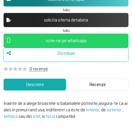
sau
solicita oferta detaliata
sau
scrie-ne pe whatsapp
Distribuie
0 recenzii
Descriere
Recenzii
Inainte de a alege broastele si balamalele potrivite,asigura-te ca ai
ales in primul rand usa, indiferent ca este de
interior
, de
exterior
,
tehnica
sau din
otel
, si
tocul
compatibil.